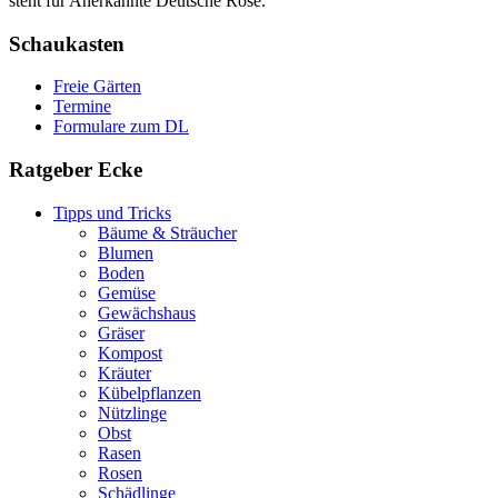
steht für Anerkannte Deutsche Rose.
Schaukasten
Freie Gärten
Termine
Formulare zum DL
Ratgeber Ecke
Tipps und Tricks
Bäume & Sträucher
Blumen
Boden
Gemüse
Gewächshaus
Gräser
Kompost
Kräuter
Kübelpflanzen
Nützlinge
Obst
Rasen
Rosen
Schädlinge