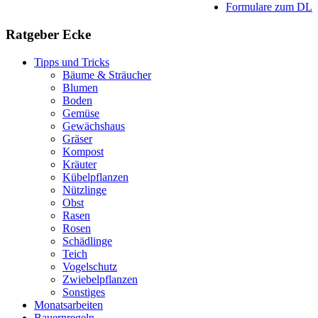
Formulare zum DL
Ratgeber Ecke
Tipps und Tricks
Bäume & Sträucher
Blumen
Boden
Gemüse
Gewächshaus
Gräser
Kompost
Kräuter
Kübelpflanzen
Nützlinge
Obst
Rasen
Rosen
Schädlinge
Teich
Vogelschutz
Zwiebelpflanzen
Sonstiges
Monatsarbeiten
Bauernregeln